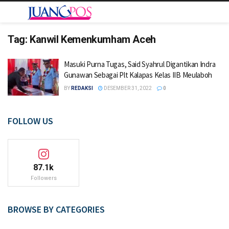
Tag:
Kanwil Kemenkumham Aceh
Masuki Purna Tugas, Said Syahrul Digantikan Indra
Gunawan Sebagai Plt Kalapas Kelas IIB Meulaboh
BY
REDAKSI
DESEMBER 31, 2022
0
FOLLOW US
87.1k
Followers
BROWSE BY CATEGORIES