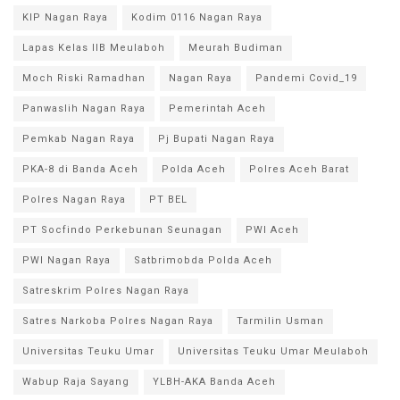
KIP Nagan Raya
Kodim 0116 Nagan Raya
Lapas Kelas IIB Meulaboh
Meurah Budiman
Moch Riski Ramadhan
Nagan Raya
Pandemi Covid_19
Panwaslih Nagan Raya
Pemerintah Aceh
Pemkab Nagan Raya
Pj Bupati Nagan Raya
PKA-8 di Banda Aceh
Polda Aceh
Polres Aceh Barat
Polres Nagan Raya
PT BEL
PT Socfindo Perkebunan Seunagan
PWI Aceh
PWI Nagan Raya
Satbrimobda Polda Aceh
Satreskrim Polres Nagan Raya
Satres Narkoba Polres Nagan Raya
Tarmilin Usman
Universitas Teuku Umar
Universitas Teuku Umar Meulaboh
Wabup Raja Sayang
YLBH-AKA Banda Aceh