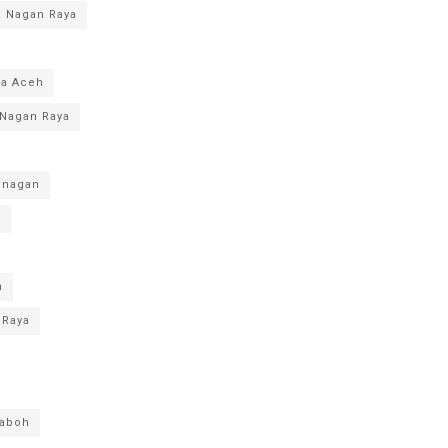
 Nagan Raya
da Aceh
 Nagan Raya
unagan
a
a
 Raya
laboh