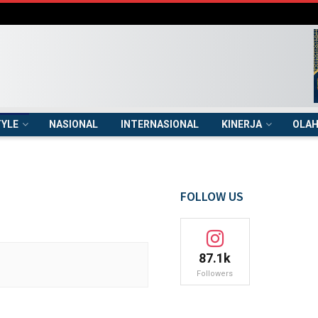
TYLE
NASIONAL
INTERNASIONAL
KINERJA
OLA
FOLLOW US
87.1k
Followers