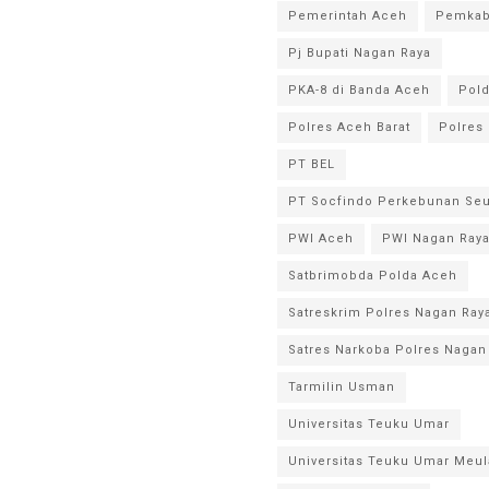
Pemerintah Aceh
Pemkab
Pj Bupati Nagan Raya
PKA-8 di Banda Aceh
Pol
Polres Aceh Barat
Polres
PT BEL
PT Socfindo Perkebunan Se
PWI Aceh
PWI Nagan Ray
Satbrimobda Polda Aceh
Satreskrim Polres Nagan Ray
Satres Narkoba Polres Nagan
Tarmilin Usman
Universitas Teuku Umar
Universitas Teuku Umar Meu