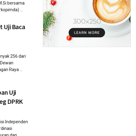
 M.Si bersama
kopimda) ...
 Uji Baca
yak 256 dari
g) Dewan
gan Raya ...
an Uji
leg DPRK
si Independen
rdinasi
uran dan