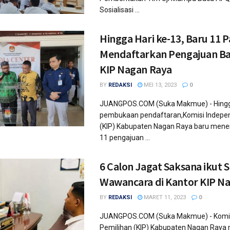
Sosialisasi ...
Hingga Hari ke-13, Baru 11 
Mendaftarkan Pengajuan Ba
KIP Nagan Raya
BY
REDAKSI
MEI 13, 2023
0
JUANGPOS.COM (Suka Makmue) - Hingga
pembukaan pendaftaran,Komisi Indepe
(KIP) Kabupaten Nagan Raya baru men
11 pengajuan ...
6 Calon Jagat Saksana ikut S
Wawancara di Kantor KIP N
BY
REDAKSI
MARET 11, 2023
0
JUANGPOS.COM (Suka Makmue) - Komis
Pemilihan (KIP) Kabupaten Nagan Raya