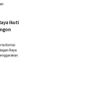
uan
aya Ikuti
kengon
rta Komisi
 Nagan Raya
elenggarakan