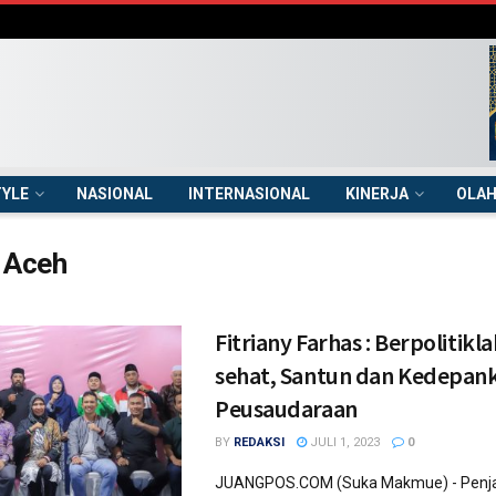
TYLE
NASIONAL
INTERNASIONAL
KINERJA
OLA
 Aceh
Fitriany Farhas : Berpolitikl
sehat, Santun dan Kedepan
Peusaudaraan
BY
REDAKSI
JULI 1, 2023
0
JUANGPOS.COM (Suka Makmue) - Penjab