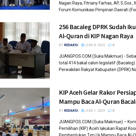
Nagan Raya, Fitriany Farhas, AP, S.Sos.,
Forum Komunikasi Pimpinan Daerah (For
256 Bacaleg DPRK Sudah Ikut
Al-Quran di KIP Nagan Raya
BY
REDAKSI
JUNI 8, 2023
0
JUANGPOS.COM (Suka Makmue) - Seban
total 414 bakal calon legislatif (Bacale
Perwakilan Rakyat Kabupaten (DPRK) Na
KIP Aceh Gelar Rakor Persiap
Mampu Baca Al-Quran Baca
BY
REDAKSI
JUNI 1, 2023
0
JUANGPOS.COM (Suka Makmue) – Komi
Pemilihan (KIP) Aceh lakukan Rapat Koo
Pembentukan Tim Uji Mampu Baca Al-Q