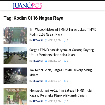
Tag:
Kodim 0116 Nagan Raya
Tim Wasep Mabesad TMMD Tinjau Lokasi TMMD
Kodim 0116 Nagan Raya
BY
REDAKSI
MEI 28, 2024
0
Satgas TMMD dan Masyarakat Gotong Royong
Untuk Membersihkan bahu Jalan
BY
REDAKSI
MEI 24, 2024
0
Tak Kenal Lelah, Satgas TMMD Bekerja Siang-
Malam
BY
REDAKSI
MEI 23, 2024
0
Memasuki hari ke-13, Tim Satgas TMMD mulai
Pasang Kerangka Plapon di Rumah Cariani
BY
REDAKSI
MEI 22, 2024
0