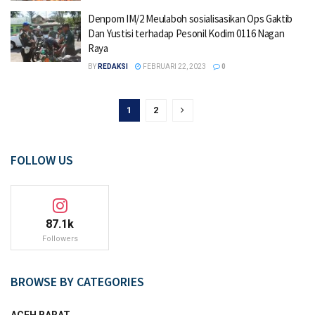
Denpom IM/2 Meulaboh sosialisasikan Ops Gaktib
Dan Yustisi terhadap Pesonil Kodim 0116 Nagan
Raya
BY
REDAKSI
FEBRUARI 22, 2023
0
1
2
FOLLOW US
87.1k
Followers
BROWSE BY CATEGORIES