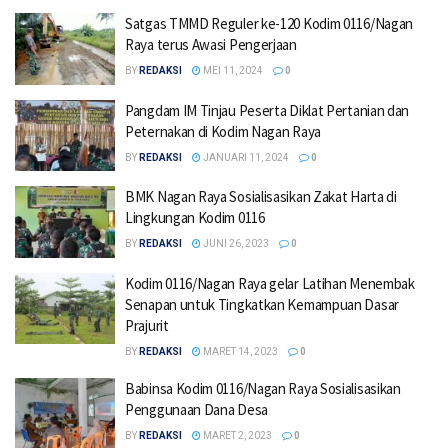
Satgas TMMD Reguler ke-120 Kodim 0116/Nagan
Raya terus Awasi Pengerjaan
BY
REDAKSI
MEI 11, 2024
0
Pangdam IM Tinjau Peserta Diklat Pertanian dan
Peternakan di Kodim Nagan Raya
BY
REDAKSI
JANUARI 11, 2024
0
BMK Nagan Raya Sosialisasikan Zakat Harta di
Lingkungan Kodim 0116
BY
REDAKSI
JUNI 26, 2023
0
Kodim 0116/Nagan Raya gelar Latihan Menembak
Senapan untuk Tingkatkan Kemampuan Dasar
Prajurit
BY
REDAKSI
MARET 14, 2023
0
Babinsa Kodim 0116/Nagan Raya Sosialisasikan
Penggunaan Dana Desa
BY
REDAKSI
MARET 2, 2023
0