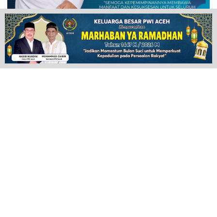
POPULAR NEWS
Plugin Install
: Popular Post Widget need JNews - View Counter to be
installed
ADVERTISEMENT