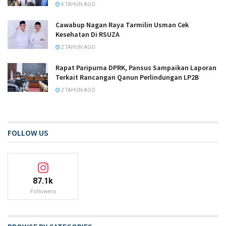
4 TAHUN AGO
Cawabup Nagan Raya Tarmilin Usman Cek
Kesehatan Di RSUZA
2 TAHUN AGO
Rapat Paripurna DPRK, Pansus Sampaikan Laporan
Terkait Rancangan Qanun Perlindungan LP2B
2 TAHUN AGO
FOLLOW US
87.1k
Followers