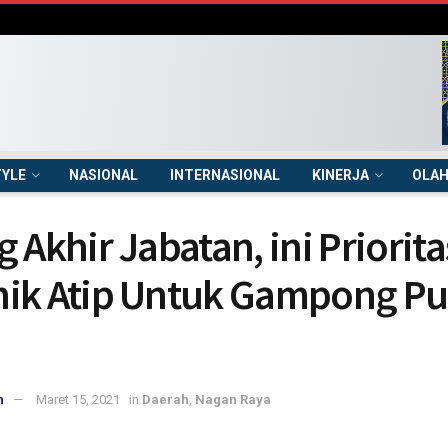
TYLE
NASIONAL
INTERNASIONAL
KINERJA
OLA
 Akhir Jabatan, ini Priorita
ik Atip Untuk Gampong Pu
n
Maret 15, 2021
in
Daerah
,
Nagan Raya