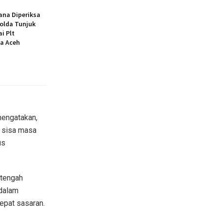
ana Diperiksa
polda Tunjuk
i Plt
a Aceh
mengatakan,
i sisa masa
us
 tengah
 dalam
epat sasaran.