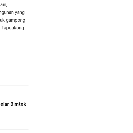
ain,
ngunan yang
ntuk gampong
a Tapeukong
Gelar Bimtek