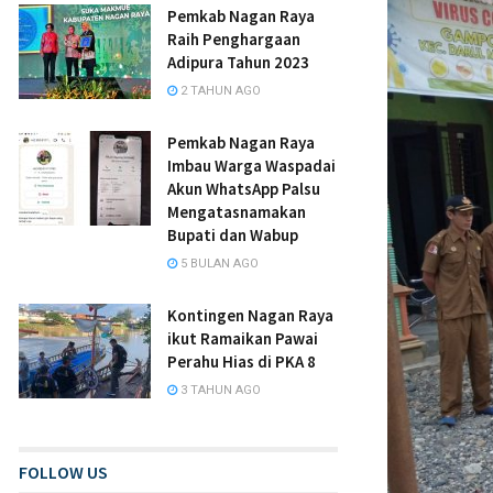
Pemkab Nagan Raya
Raih Penghargaan
Adipura Tahun 2023
2 TAHUN AGO
Pemkab Nagan Raya
Imbau Warga Waspadai
Akun WhatsApp Palsu
Mengatasnamakan
Bupati dan Wabup
5 BULAN AGO
Kontingen Nagan Raya
ikut Ramaikan Pawai
Perahu Hias di PKA 8
3 TAHUN AGO
FOLLOW US