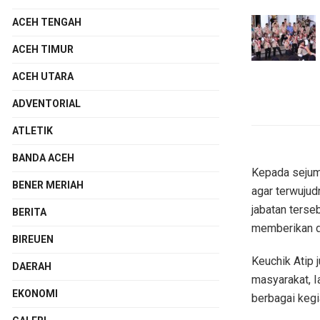
ACEH TENGAH
ACEH TIMUR
ACEH UTARA
ADVENTORIAL
ATLETIK
BANDA ACEH
Kepada sejuml
BENER MERIAH
agar terwuju
jabatan terse
BERITA
memberikan d
BIREUEN
Keuchik Atip
DAERAH
masyarakat, I
EKONOMI
berbagai kegi