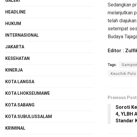
GALERI
Sedangkan pri
HEADLINE
melanjutkan 
telah diajuka
HUKUM
setempat ses
INTERNASIONAL
Budaya Tajaga
JAKARTA
Editor : Zulfi
KESEHATAN
Tags:
Gampon
KINERJA
Keuchik Pulo
KOTA LANGSA
KOTA LHOKSEUMAWE
Previous Post
KOTA SABANG
Soroti Ke
4, YLBH 
KOTA SUBULUSSALAM
Standar 
KRIMINAL