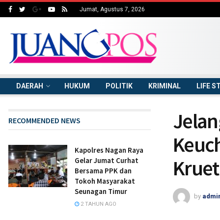
Jumat, Agustus 7, 2026
DAERAH
HUKUM
POLITIK
KRIMINAL
LIFE S
Jelang
RECOMMENDED NEWS
Keuch
Kapolres Nagan Raya
Kruet
Gelar Jumat Curhat
Bersama PPK dan
Tokoh Masyarakat
Seunagan Timur
by
admi
2 TAHUN AGO