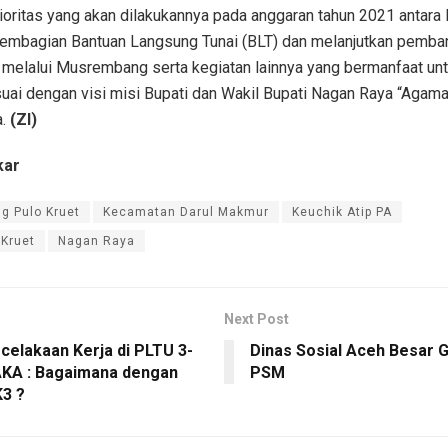
oritas yang akan dilakukannya pada anggaran tahun 2021 antara l
pembagian Bantuan Langsung Tunai (BLT) dan melanjutkan pemba
n melalui Musrembang serta kegiatan lainnya yang bermanfaat u
uai dengan visi misi Bupati dan Wakil Bupati Nagan Raya “Agam
.
(ZI)
kar
g Pulo Kruet
Kecamatan Darul Makmur
Keuchik Atip PA
 Kruet
Nagan Raya
Next Post
celakaan Kerja di PLTU 3-
Dinas Sosial Aceh Besar 
AKA : Bagaimana dengan
PSM
K3 ?