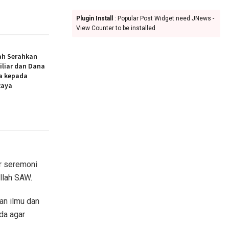
Plugin Install
: Popular Post Widget need JNews -
View Counter to be installed
ah Serahkan
iliar dan Dana
a kepada
Raya
r seremoni
llah SAW.
an ilmu dan
da agar