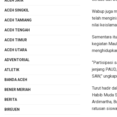
ACEH JAYA
ACEH SINGKIL
Wabup juga me
telah mengini
ACEH TAMIANG
nilai keislama
ACEH TENGAH
Sementara itu
ACEH TIMUR
kegiatan Maul
ACEH UTARA
menghidupkan
ADVENTORIAL
“Partisipasi 
jenjang PAUD,
ATLETIK
SAW,” ungkap
BANDA ACEH
Turut hadir d
BENER MERIAH
Habib Muda S
BERITA
Ardimartha, B
ratusan siswa
BIREUEN