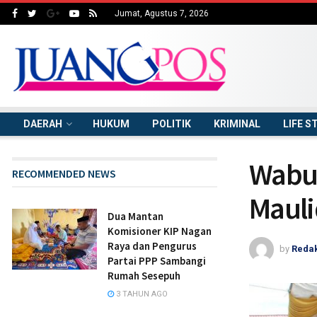
Jumat, Agustus 7, 2026
DAERAH
HUKUM
POLITIK
KRIMINAL
LIFE S
Wabup
RECOMMENDED NEWS
Maul
Dua Mantan
Komisioner KIP Nagan
Raya dan Pengurus
by
Redak
Partai PPP Sambangi
Rumah Sesepuh
3 TAHUN AGO