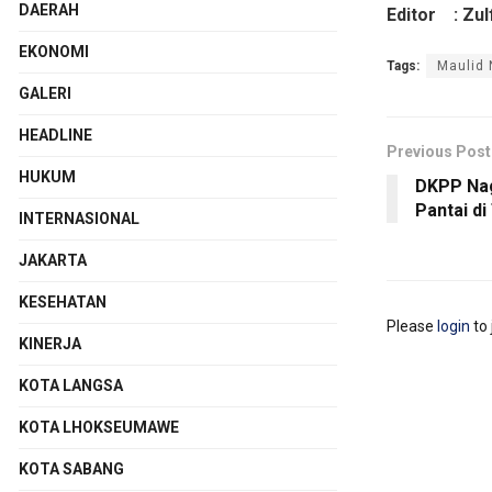
DAERAH
Editor : Zul
EKONOMI
Tags:
Maulid
GALERI
HEADLINE
Previous Post
HUKUM
DKPP Nag
Pantai d
INTERNASIONAL
JAKARTA
KESEHATAN
Please
login
to 
KINERJA
KOTA LANGSA
KOTA LHOKSEUMAWE
KOTA SABANG