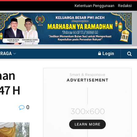
Ketentuan Penggunaan
Redaksi
HRAGA
Login
aan
47 H
0