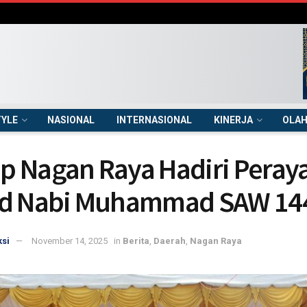
TYLE
NASIONAL
INTERNASIONAL
KINERJA
OLA
 Nagan Raya Hadiri Peray
id Nabi Muhammad SAW 14
si
November 14, 2025
in
Berita
,
Daerah
,
Nagan Raya