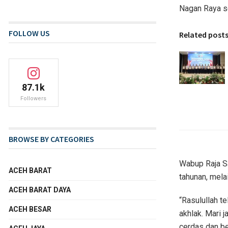
Nagan Raya s
FOLLOW US
Related post
87.1k
Followers
BROWSE BY CATEGORIES
Wabup Raja S
ACEH BARAT
tahunan, mel
ACEH BARAT DAYA
“Rasulullah 
ACEH BESAR
akhlak. Mari 
cerdas dan ber