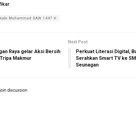
fikar
 Nabi Muhammad SAW 1447 H
Next Post
an Raya gelar Aksi Bersih
Perkuat Literasi Digital, 
i Tripa Makmur
Serahkan Smart TV ke S
Seunagan
join discussion