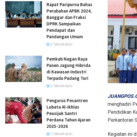
Rapat Paripurna Bahas
Perubahan APBK 2024,
Banggar dan Fraksi
DPRK Sampaikan
Pendapat dan
Pandangan Umum
2 TAHUN AGO
Pemkab Nagan Raya
Panen Jagung Hibrida
di Kawasan Industri
Terpadu Padang Turi
2 TAHUN AGO
JUANGPOS.C
Pengurus Pesantren
menghadiri P
Lubata Al-Ikhlas
Pendidikan K
Peusijuk Santri
Perdana Tahun Ajaran
Perkantoran 
2025-2026
Kegiatan ini 
1 TAHUN AGO