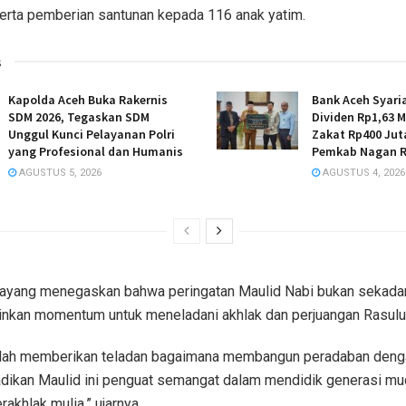
erta pemberian santunan kepada 116 anak yatim.
s
Kapolda Aceh Buka Rakernis
Bank Aceh Syari
SDM 2026, Tegaskan SDM
Dividen Rp1,63 M
Unggul Kunci Pelayanan Polri
Zakat Rp400 Jut
yang Profesional dan Humanis
Pemkab Nagan 
AGUSTUS 5, 2026
AGUSTUS 4, 2026
ayang menegaskan bahwa peringatan Maulid Nabi bukan sekada
ainkan momentum untuk meneladani akhlak dan perjuangan Rasulu
telah memberikan teladan bagaimana membangun peradaban deng
jadikan Maulid ini penguat semangat dalam mendidik generasi mu
akhlak mulia,” ujarnya.