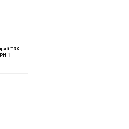
Bupati TRK
MPN 1