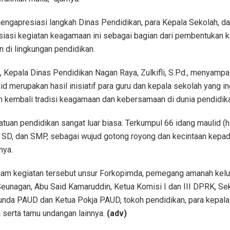
ngapresiasi langkah Dinas Pendidikan, para Kepala Sekolah, da
siasi kegiatan keagamaan ini sebagai bagian dari pembentukan k
n di lingkungan pendidikan.
, Kepala Dinas Pendidikan Nagan Raya, Zulkifli, S.Pd., menyamp
id merupakan hasil inisiatif para guru dan kepala sekolah yang in
 kembali tradisi keagamaan dan kebersamaan di dunia pendidik
satuan pendidikan sangat luar biasa. Terkumpul 66 idang maulid (h
 SD, dan SMP, sebagai wujud gotong royong dan kecintaan kepad
nya.
alam kegiatan tersebut unsur Forkopimda, pemegang amanah kel
eunagan, Abu Said Kamaruddin, Ketua Komisi I dan III DPRK, Se
unda PAUD dan Ketua Pokja PAUD, tokoh pendidikan, para kepala
 serta tamu undangan lainnya.
(adv)