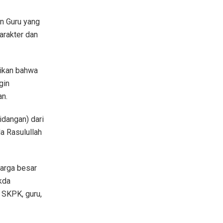
n Guru yang
arakter dan
aikan bahwa
gin
an.
idangan) dari
a Rasulullah
uarga besar
kda
 SKPK, guru,