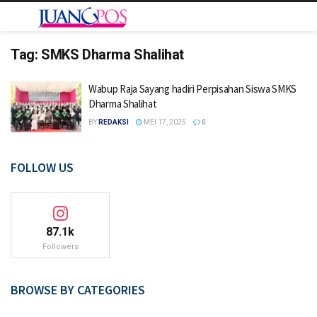
Tag:
SMKS Dharma Shalihat
Wabup Raja Sayang hadiri Perpisahan Siswa SMKS
Dharma Shalihat
BY
REDAKSI
MEI 17, 2025
0
FOLLOW US
87.1k
Followers
BROWSE BY CATEGORIES