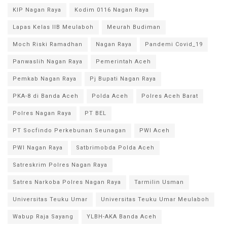
KIP Nagan Raya
Kodim 0116 Nagan Raya
Lapas Kelas IIB Meulaboh
Meurah Budiman
Moch Riski Ramadhan
Nagan Raya
Pandemi Covid_19
Panwaslih Nagan Raya
Pemerintah Aceh
Pemkab Nagan Raya
Pj Bupati Nagan Raya
PKA-8 di Banda Aceh
Polda Aceh
Polres Aceh Barat
Polres Nagan Raya
PT BEL
PT Socfindo Perkebunan Seunagan
PWI Aceh
PWI Nagan Raya
Satbrimobda Polda Aceh
Satreskrim Polres Nagan Raya
Satres Narkoba Polres Nagan Raya
Tarmilin Usman
Universitas Teuku Umar
Universitas Teuku Umar Meulaboh
Wabup Raja Sayang
YLBH-AKA Banda Aceh