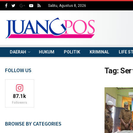
Sabtu, Agustus 8, 2026
DAERAH
HUKUM
POLITIK
KRIMINAL
LIFE S
Tag:
Ser
FOLLOW US
87.1k
Followers
BROWSE BY CATEGORIES