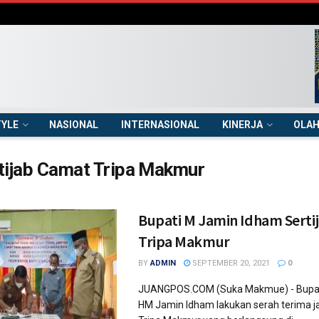
TYLE
NASIONAL
INTERNASIONAL
KINERJA
OLA
tijab Camat Tripa Makmur
Bupati M Jamin Idham Serti
Tripa Makmur
BY
ADMIN
SEPTEMBER 20, 2021
0
JUANGPOS.COM (Suka Makmue) - Bupat
HM Jamin Idham lakukan serah terima 