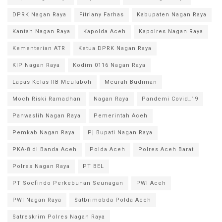
DPRK Nagan Raya
Fitriany Farhas
Kabupaten Nagan Raya
Kantah Nagan Raya
Kapolda Aceh
Kapolres Nagan Raya
Kementerian ATR
Ketua DPRK Nagan Raya
KIP Nagan Raya
Kodim 0116 Nagan Raya
Lapas Kelas IIB Meulaboh
Meurah Budiman
Moch Riski Ramadhan
Nagan Raya
Pandemi Covid_19
Panwaslih Nagan Raya
Pemerintah Aceh
Pemkab Nagan Raya
Pj Bupati Nagan Raya
PKA-8 di Banda Aceh
Polda Aceh
Polres Aceh Barat
Polres Nagan Raya
PT BEL
PT Socfindo Perkebunan Seunagan
PWI Aceh
PWI Nagan Raya
Satbrimobda Polda Aceh
Satreskrim Polres Nagan Raya