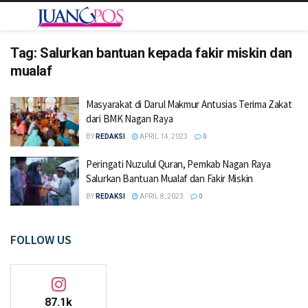
Tag:
Salurkan bantuan kepada fakir miskin dan
mualaf
Masyarakat di Darul Makmur Antusias Terima Zakat
dari BMK Nagan Raya
BY
REDAKSI
APRIL 14, 2023
0
Peringati Nuzulul Quran, Pemkab Nagan Raya
Salurkan Bantuan Mualaf dan Fakir Miskin
BY
REDAKSI
APRIL 8, 2023
0
FOLLOW US
87.1k