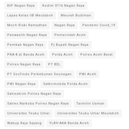
KIP Nagan Raya
Kodim 0116 Nagan Raya
Lapas Kelas IIB Meulaboh
Meurah Budiman
Moch Riski Ramadhan
Nagan Raya
Pandemi Covid_19
Panwaslih Nagan Raya
Pemerintah Aceh
Pemkab Nagan Raya
Pj Bupati Nagan Raya
PKA-8 di Banda Aceh
Polda Aceh
Polres Aceh Barat
Polres Nagan Raya
PT BEL
PT Socfindo Perkebunan Seunagan
PWI Aceh
PWI Nagan Raya
Satbrimobda Polda Aceh
Satreskrim Polres Nagan Raya
Satres Narkoba Polres Nagan Raya
Tarmilin Usman
Universitas Teuku Umar
Universitas Teuku Umar Meulaboh
Wabup Raja Sayang
YLBH-AKA Banda Aceh