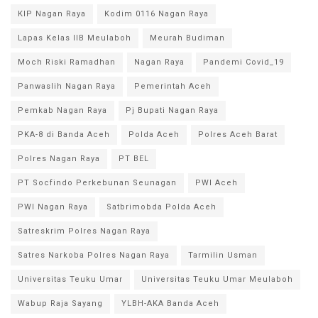
KIP Nagan Raya
Kodim 0116 Nagan Raya
Lapas Kelas IIB Meulaboh
Meurah Budiman
Moch Riski Ramadhan
Nagan Raya
Pandemi Covid_19
Panwaslih Nagan Raya
Pemerintah Aceh
Pemkab Nagan Raya
Pj Bupati Nagan Raya
PKA-8 di Banda Aceh
Polda Aceh
Polres Aceh Barat
Polres Nagan Raya
PT BEL
PT Socfindo Perkebunan Seunagan
PWI Aceh
PWI Nagan Raya
Satbrimobda Polda Aceh
Satreskrim Polres Nagan Raya
Satres Narkoba Polres Nagan Raya
Tarmilin Usman
Universitas Teuku Umar
Universitas Teuku Umar Meulaboh
Wabup Raja Sayang
YLBH-AKA Banda Aceh