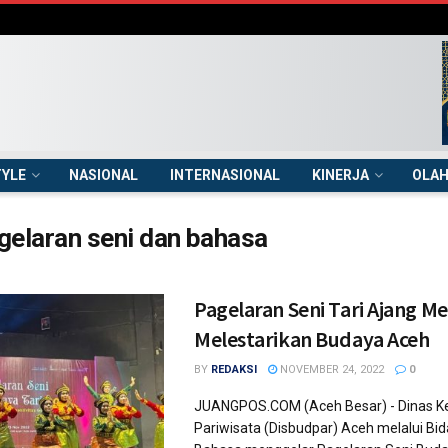
TYLE
NASIONAL
INTERNASIONAL
KINERJA
OLA
gelaran seni dan bahasa
Pagelaran Seni Tari Ajang M
Melestarikan Budaya Aceh
BY
REDAKSI
NOVEMBER 24, 2022
0
JUANGPOS.COM (Aceh Besar) - Dinas K
Pariwisata (Disbudpar) Aceh melalui Bi