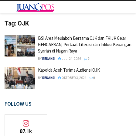
Tag:
OJK
BSI Area Meulaboh Bersama OJK dan FKIJK Gelar
GENCARKAN, Perkuat Literasi dan Inklusi Keuangan
Syariah di Nagan Raya
BY
REDAKSI
JULI 24, 2026
0
Kapolda Aceh Terima Audiensi OJK
BY
REDAKSI
OKTOBER 3, 2024
0
FOLLOW US
87.1k