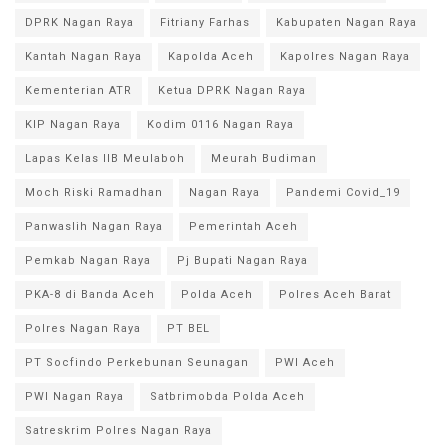
DPRK Nagan Raya
Fitriany Farhas
Kabupaten Nagan Raya
Kantah Nagan Raya
Kapolda Aceh
Kapolres Nagan Raya
Kementerian ATR
Ketua DPRK Nagan Raya
KIP Nagan Raya
Kodim 0116 Nagan Raya
Lapas Kelas IIB Meulaboh
Meurah Budiman
Moch Riski Ramadhan
Nagan Raya
Pandemi Covid_19
Panwaslih Nagan Raya
Pemerintah Aceh
Pemkab Nagan Raya
Pj Bupati Nagan Raya
PKA-8 di Banda Aceh
Polda Aceh
Polres Aceh Barat
Polres Nagan Raya
PT BEL
PT Socfindo Perkebunan Seunagan
PWI Aceh
PWI Nagan Raya
Satbrimobda Polda Aceh
Satreskrim Polres Nagan Raya