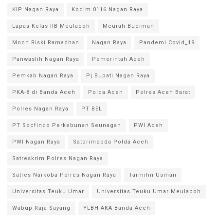
KIP Nagan Raya
Kodim 0116 Nagan Raya
Lapas Kelas IIB Meulaboh
Meurah Budiman
Moch Riski Ramadhan
Nagan Raya
Pandemi Covid_19
Panwaslih Nagan Raya
Pemerintah Aceh
Pemkab Nagan Raya
Pj Bupati Nagan Raya
PKA-8 di Banda Aceh
Polda Aceh
Polres Aceh Barat
Polres Nagan Raya
PT BEL
PT Socfindo Perkebunan Seunagan
PWI Aceh
PWI Nagan Raya
Satbrimobda Polda Aceh
Satreskrim Polres Nagan Raya
Satres Narkoba Polres Nagan Raya
Tarmilin Usman
Universitas Teuku Umar
Universitas Teuku Umar Meulaboh
Wabup Raja Sayang
YLBH-AKA Banda Aceh