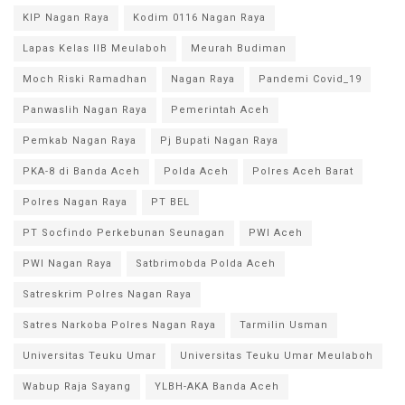
KIP Nagan Raya
Kodim 0116 Nagan Raya
Lapas Kelas IIB Meulaboh
Meurah Budiman
Moch Riski Ramadhan
Nagan Raya
Pandemi Covid_19
Panwaslih Nagan Raya
Pemerintah Aceh
Pemkab Nagan Raya
Pj Bupati Nagan Raya
PKA-8 di Banda Aceh
Polda Aceh
Polres Aceh Barat
Polres Nagan Raya
PT BEL
PT Socfindo Perkebunan Seunagan
PWI Aceh
PWI Nagan Raya
Satbrimobda Polda Aceh
Satreskrim Polres Nagan Raya
Satres Narkoba Polres Nagan Raya
Tarmilin Usman
Universitas Teuku Umar
Universitas Teuku Umar Meulaboh
Wabup Raja Sayang
YLBH-AKA Banda Aceh