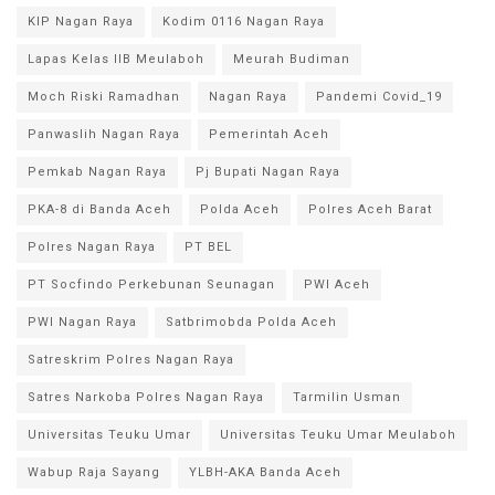
KIP Nagan Raya
Kodim 0116 Nagan Raya
Lapas Kelas IIB Meulaboh
Meurah Budiman
Moch Riski Ramadhan
Nagan Raya
Pandemi Covid_19
Panwaslih Nagan Raya
Pemerintah Aceh
Pemkab Nagan Raya
Pj Bupati Nagan Raya
PKA-8 di Banda Aceh
Polda Aceh
Polres Aceh Barat
Polres Nagan Raya
PT BEL
PT Socfindo Perkebunan Seunagan
PWI Aceh
PWI Nagan Raya
Satbrimobda Polda Aceh
Satreskrim Polres Nagan Raya
Satres Narkoba Polres Nagan Raya
Tarmilin Usman
Universitas Teuku Umar
Universitas Teuku Umar Meulaboh
Wabup Raja Sayang
YLBH-AKA Banda Aceh