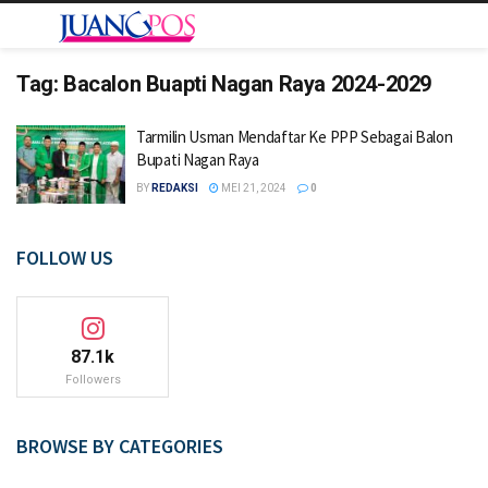
Tag:
Bacalon Buapti Nagan Raya 2024-2029
Tarmilin Usman Mendaftar Ke PPP Sebagai Balon
Bupati Nagan Raya
BY
REDAKSI
MEI 21, 2024
0
FOLLOW US
87.1k
Followers
BROWSE BY CATEGORIES