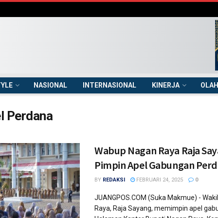
TYLE
NASIONAL
INTERNASIONAL
KINERJA
OLA
l Perdana
Wabup Nagan Raya Raja Sa
Pimpin Apel Gabungan Per
BY
REDAKSI
FEBRUARI 24, 2025
0
JUANGPOS.COM (Suka Makmue) - Wakil
Raya, Raja Sayang, memimpin apel gab