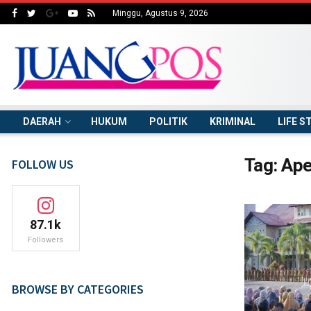
Minggu, Agustus 9, 2026
DAERAH
HUKUM
POLITIK
KRIMINAL
LIFE S
Tag:
Ape
FOLLOW US
87.1k
Followers
BROWSE BY CATEGORIES