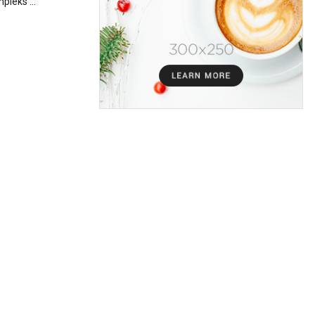
leks ...