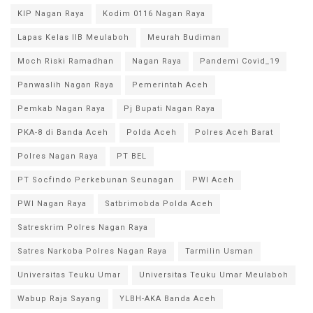
KIP Nagan Raya
Kodim 0116 Nagan Raya
Lapas Kelas IIB Meulaboh
Meurah Budiman
Moch Riski Ramadhan
Nagan Raya
Pandemi Covid_19
Panwaslih Nagan Raya
Pemerintah Aceh
Pemkab Nagan Raya
Pj Bupati Nagan Raya
PKA-8 di Banda Aceh
Polda Aceh
Polres Aceh Barat
Polres Nagan Raya
PT BEL
PT Socfindo Perkebunan Seunagan
PWI Aceh
PWI Nagan Raya
Satbrimobda Polda Aceh
Satreskrim Polres Nagan Raya
Satres Narkoba Polres Nagan Raya
Tarmilin Usman
Universitas Teuku Umar
Universitas Teuku Umar Meulaboh
Wabup Raja Sayang
YLBH-AKA Banda Aceh