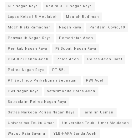
KIP Nagan Raya
Kodim 0116 Nagan Raya
Lapas Kelas IIB Meulaboh
Meurah Budiman
Moch Riski Ramadhan
Nagan Raya
Pandemi Covid_19
Panwaslih Nagan Raya
Pemerintah Aceh
Pemkab Nagan Raya
Pj Bupati Nagan Raya
PKA-8 di Banda Aceh
Polda Aceh
Polres Aceh Barat
Polres Nagan Raya
PT BEL
PT Socfindo Perkebunan Seunagan
PWI Aceh
PWI Nagan Raya
Satbrimobda Polda Aceh
Satreskrim Polres Nagan Raya
Satres Narkoba Polres Nagan Raya
Tarmilin Usman
Universitas Teuku Umar
Universitas Teuku Umar Meulaboh
Wabup Raja Sayang
YLBH-AKA Banda Aceh