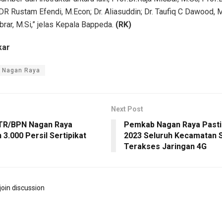
 DR Rustam Efendi, M.Econ; Dr. Aliasuddin; Dr. Taufiq C Dawood, M
ar, M.Si,” jelas Kepala Bappeda.
(RK)
kar
 Nagan Raya
Next Post
TR/BPN Nagan Raya
Pemkab Nagan Raya Pasti
 3.000 Persil Sertipikat
2023 Seluruh Kecamatan 
Terakses Jaringan 4G
join discussion