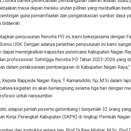
ata Zulfika bahwa perencanaan pembangunan daerah adalah suatu 
bijakan masa depan melalui urutan pilihan yang melibatkan berb
entingan guna pemamfaatan dan pengalokasian sumber daya ya
u didaerah.
tapkan penyusunan Renstra PD ini, kami bekerjasama dengan Fa
isnis USK. Dengan adanya pelatihan penyusunan ini kami sanga
 dapat meningkatkan kapasitas perencana Kabupaten Nagan Ra
dan professional. Sehingga Renstra PD Tahun 2023-2026 yang di
kan dalam pelaksanaan pembangunan di Kabupaten Nagan Raya,” u
, Kepala Bappeda Nagan Raya, T Kamaruddin, Sp.,M.Si dalam lap
bahwa kegiatan ini akan berlangsung selama tiga hari dengan m
rofesor untuk narasumber.
in, adapun jumlah peserta gelombang I berjumlah 32 orang yang 
uan Kerja Perangkat Kabupaten (SKPK) di lingkup Pemkab Nagan
mber dan instruktur antara lain, Prof.Dr.Raja Misbar, M.Sc; Prof.Dr