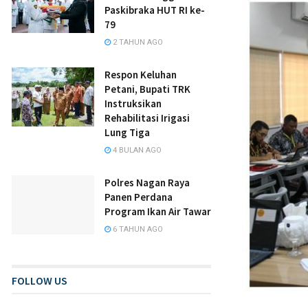
Paskibraka HUT RI ke-
79
2 TAHUN AGO
Respon Keluhan
Petani, Bupati TRK
Instruksikan
Rehabilitasi Irigasi
Lung Tiga
4 BULAN AGO
Polres Nagan Raya
Panen Perdana
Program Ikan Air Tawar
6 TAHUN AGO
FOLLOW US