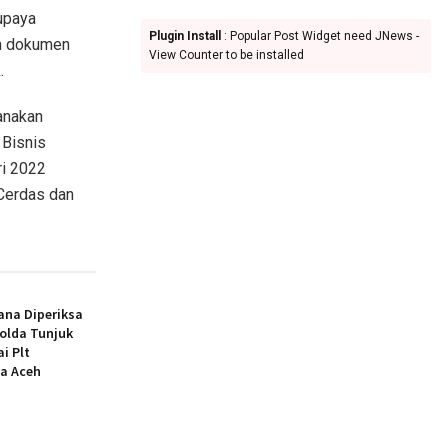
upaya
Plugin Install
: Popular Post Widget need JNews -
un dokumen
View Counter to be installed
.
anakan
 Bisnis
ri 2022
Cerdas dan
ana Diperiksa
polda Tunjuk
i Plt
a Aceh