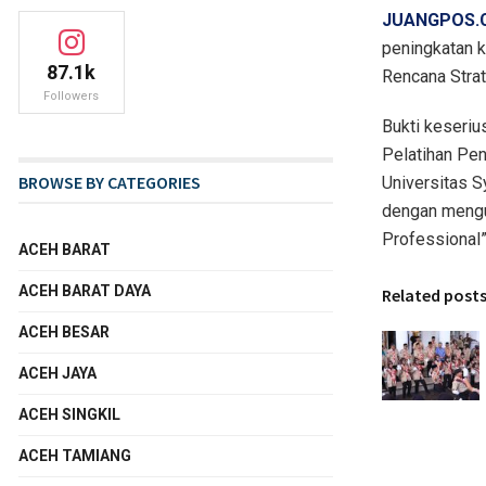
JUANGPOS.
peningkatan 
87.1k
Rencana Stra
Followers
Bukti keseri
Pelatihan Pe
BROWSE BY CATEGORIES
Universitas S
dengan mengu
Professional”
ACEH BARAT
ACEH BARAT DAYA
Related post
ACEH BESAR
ACEH JAYA
ACEH SINGKIL
ACEH TAMIANG