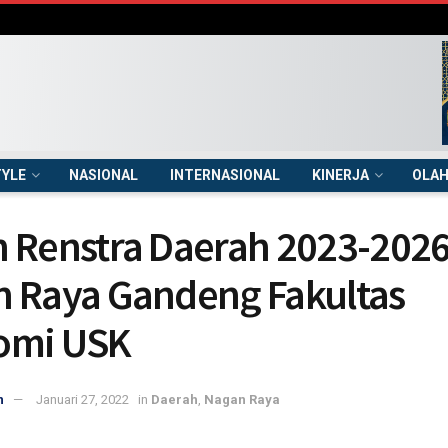
TYLE
NASIONAL
INTERNASIONAL
KINERJA
OLA
 Renstra Daerah 2023-2026
 Raya Gandeng Fakultas
omi USK
n
Januari 27, 2022
in
Daerah
,
Nagan Raya