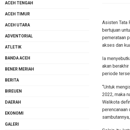
ACEH TENGAH
ACEH TIMUR
Asisten Tata 
ACEH UTARA
bertujuan un
ADVENTORIAL
pemerataan p
akses dan kua
ATLETIK
Ia menyebutk
BANDA ACEH
akan berakhi
BENER MERIAH
periode terse
BERITA
“Untuk mengis
BIREUEN
2022, maka na
Walikota defi
DAERAH
perencanaan d
EKONOMI
sambutannya,
GALERI