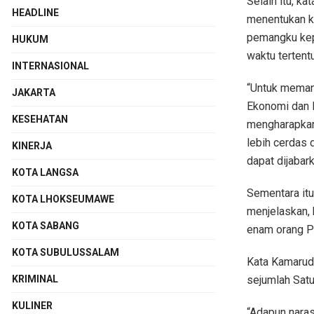
Selain itu, k
HEADLINE
menentukan ke
pemangku kep
HUKUM
waktu tertent
INTERNASIONAL
“Untuk meman
JAKARTA
Ekonomi dan B
KESEHATAN
mengharapkan
lebih cerdas 
KINERJA
dapat dijabar
KOTA LANGSA
Sementara itu
KOTA LHOKSEUMAWE
menjelaskan, 
KOTA SABANG
enam orang P
KOTA SUBULUSSALAM
Kata Kamarudd
sejumlah Sat
KRIMINAL
KULINER
“Adapun narasu