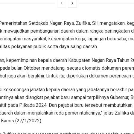
Pemerintahan Setdakab Nagan Raya, Zulfika, SH mengatakan, kegi
tuk mewujudkan pembangunan daerah dalam rangka peningkatan d
endapatan masyarakat, kesempatan kerja, lapangan berusaha, m
litas pelayanan publik serta daya saing daerah.
an, kepemimpinan kepala daerah Kabupaten Nagan Raya Tahun 
r pada bulan Oktober mendatang, secara otomatis dokumen pere
but juga akan berakhir. Untuk itu, diperlukan dokumen perencaan s
i kekosongan jabatan kepala daerah yang jabatannya berakhir pa
ntinya akan diangkat pejabat baru sampai terpilihnya Gubernur, B
nitif pada Pilkada 2024. Dan pejabat baru tersebut membutuhka
aerah dalam menjalankan roda pemerintahannya,” jelas Zulfika d
 Kamis (27/1/2022).