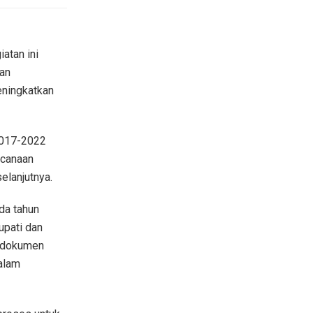
atan ini
an
eningkatkan
2017-2022
ncanaan
elanjutnya.
da tahun
upati dan
n dokumen
alam