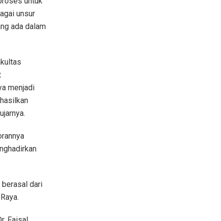
proses untuk
agai unsur
ng ada dalam
kultas
t
ya menjadi
hasilkan
jarnya.
orannya
enghadirkan
berasal dari
 Raya.
. Faisal,