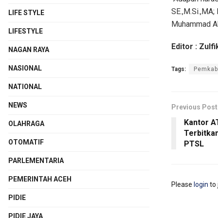
SE.,M.Si.,MA;
LIFE STYLE
Muhammad Abr
LIFESTYLE
Editor : Zulfi
NAGAN RAYA
NASIONAL
Tags:
Pemkab
NATIONAL
NEWS
Previous Post
Kantor A
OLAHRAGA
Terbitkan
OTOMATIF
PTSL
PARLEMENTARIA
PEMERINTAH ACEH
Please
login
to 
PIDIE
PIDIE JAYA