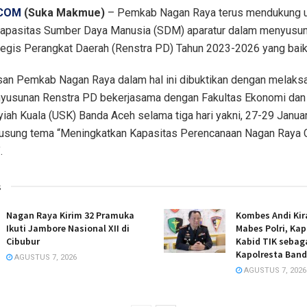
COM
(Suka Makmue)
– Pemkab Nagan Raya terus mendukung 
kapasitas Sumber Daya Manusia (SDM) aparatur dalam menyus
tegis Perangkat Daerah (Renstra PD) Tahun 2023-2026 yang baik
usan Pemkab Nagan Raya dalam hal ini dibuktikan dengan melaks
nyusunan Renstra PD bekerjasama dengan Fakultas Ekonomi dan
yiah Kuala (USK) Banda Aceh selama tiga hari yakni, 27-29 Janua
sung tema “Meningkatkan Kapasitas Perencanaan Nagan Raya 
.
s
Nagan Raya Kirim 32 Pramuka
Kombes Andi Kir
Ikuti Jambore Nasional XII di
Mabes Polri, Ka
Cibubur
Kabid TIK sebaga
Kapolresta Band
AGUSTUS 7, 2026
AGUSTUS 7, 2026