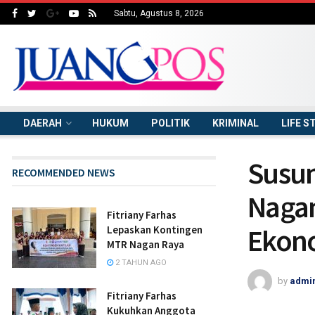
Sabtu, Agustus 8, 2026
DAERAH
HUKUM
POLITIK
KRIMINAL
LIFE S
Susun
RECOMMENDED NEWS
Nagan
Fitriany Farhas
Ekon
Lepaskan Kontingen
MTR Nagan Raya
2 TAHUN AGO
by
admi
Fitriany Farhas
Kukuhkan Anggota