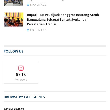
1 TAHUN AGO
Bupati TRK Peusijuek Nanggroe Beutong Ateuh
Banggalang Sebagai Bentuk Syukur dan
Pelestarian Tradisi
1 TAHUN AGO
FOLLOW US
87.1k
Followers
BROWSE BY CATEGORIES
ACEH BARAT