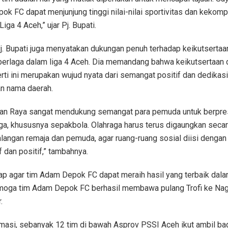
k FC dapat menjunjung tinggi nilai-nilai sportivitas dan kekom
Liga 4 Aceh,” ujar Pj. Bupati.
 Pj. Bupati juga menyatakan dukungan penuh terhadap keikutserta
berlaga dalam liga 4 Aceh. Dia memandang bahwa keikutsertaan 
rti ini merupakan wujud nyata dari semangat positif dan dedikasi
 nama daerah.
n Raya sangat mendukung semangat para pemuda untuk berpres
ga, khususnya sepakbola. Olahraga harus terus digaungkan secar
alangan remaja dan pemuda, agar ruang-ruang sosial diisi dengan
f dan positif,” tambahnya.
rap agar tim Adam Depok FC dapat meraih hasil yang terbaik dal
emoga tim Adam Depok FC berhasil membawa pulang Trofi ke Nag
.
masi, sebanyak 12 tim di bawah Asprov PSSI Aceh ikut ambil ba