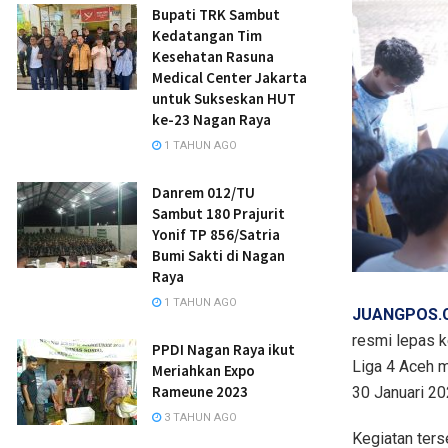
Bupati TRK Sambut
Kedatangan Tim
Kesehatan Rasuna
Medical Center Jakarta
untuk Sukseskan HUT
ke-23 Nagan Raya
1 TAHUN AGO
Danrem 012/TU
Sambut 180 Prajurit
Yonif TP 856/Satria
Bumi Sakti di Nagan
Raya
1 TAHUN AGO
JUANGPOS.C
resmi lepas 
PPDI Nagan Raya ikut
Liga 4 Aceh 
Meriahkan Expo
Rameune 2023
30 Januari 20
3 TAHUN AGO
Kegiatan ters