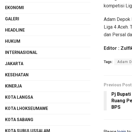
kompetisi Li
EKONOMI
Adam Depok F
GALERI
Liga 4 Aceh. 
HEADLINE
dan Persal da
HUKUM
Editor : Zulfi
INTERNASIONAL
Tags:
Adam D
JAKARTA
KESEHATAN
Previous Post
KINERJA
Pj Bupat
KOTA LANGSA
Ruang Pe
BPS
KOTA LHOKSEUMAWE
KOTA SABANG
KOTA SUBULUSSALAM
Please
login
to 