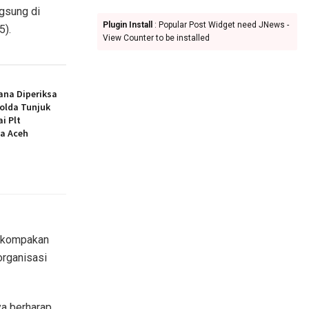
ngsung di
Plugin Install
: Popular Post Widget need JNews -
5).
View Counter to be installed
ana Diperiksa
polda Tunjuk
i Plt
a Aceh
kekompakan
organisasi
ya berharap