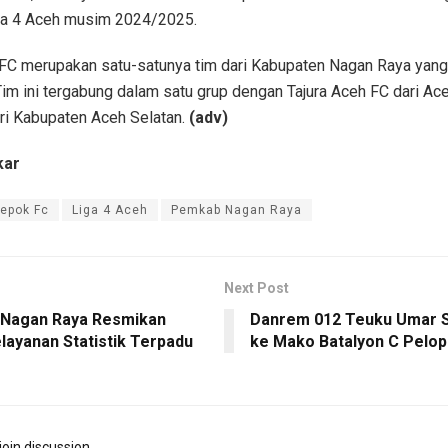
ga 4 Aceh musim 2024/2025.
C merupakan satu-satunya tim dari Kabupaten Nagan Raya yang 
Tim ini tergabung dalam satu grup dengan Tajura Aceh FC dari Ac
ri Kabupaten Aceh Selatan.
(adv)
kar
epok Fc
Liga 4 Aceh
Pemkab Nagan Raya
Next Post
i Nagan Raya Resmikan
Danrem 012 Teuku Umar S
layanan Statistik Terpadu
ke Mako Batalyon C Pelop
join discussion