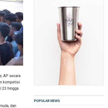
r, AP secara
m kompetisi
l 23 hingga
POPULAR NEWS
emuda, dan