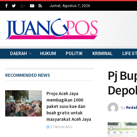
Jumat, Agustus 7, 2026
DAERAH
HUKUM
POLITIK
KRIMINAL
LIFE S
Pj Bu
RECOMMENDED NEWS
Depok
Projo Aceh Jaya
membagikan 1000
paket susu kue dan
by
Redak
buah gratis untuk
masyarakat Aceh Jaya
2 TAHUN AGO