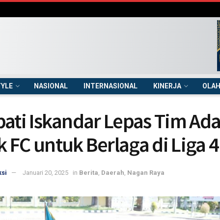
TYLE
NASIONAL
INTERNASIONAL
KINERJA
OLA
pati Iskandar Lepas Tim Ad
 FC untuk Berlaga di Liga 4
si
Januari 20, 2025
in
Berita
,
Daerah
,
Nagan Raya