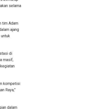
pakan selama
an tim Adam
dalam ajang
 untuk
tasi di
a masif,
 kegiatan
am kompetisi
an Raya,”
gian dalam