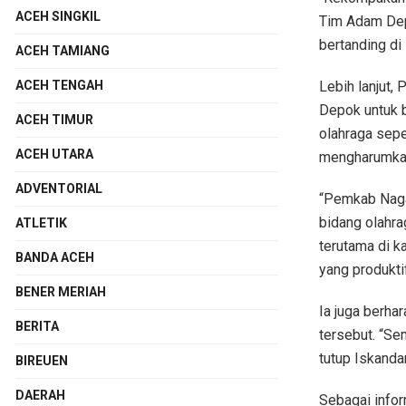
ACEH SINGKIL
Tim Adam Depo
bertanding di 
ACEH TAMIANG
Lebih lanjut,
ACEH TENGAH
Depok untuk 
ACEH TIMUR
olahraga sepe
ACEH UTARA
mengharumkan
ADVENTORIAL
“Pemkab Naga
bidang olahra
ATLETIK
terutama di k
BANDA ACEH
yang produkti
BENER MERIAH
Ia juga berha
BERITA
tersebut. “S
tutup Iskandar
BIREUEN
DAERAH
Sebagai infor