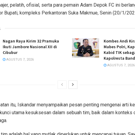
ajer, pelatih, ofisial, serta para pemain Adam Depok FC ini berla
or Bupati, kompleks Perkantoran Suka Makmue, Senin (20/1/202
s
Nagan Raya Kirim 32 Pramuka
Kombes Andi Kir
Ikuti Jambore Nasional XII di
Mabes Polri, Ka
Cibubur
Kabid TIK sebaga
Kapolresta Band
AGUSTUS 7, 2026
AGUSTUS 7, 2026
tan itu, Iskandar menyampaikan pesan penting mengenai arti 
kunci utama kesuksesan dalam sebuah tim, baik dalam konteks 
aga.
im adalah hal yang mutlak diperlukan untuk mencapai tujuan. Sa