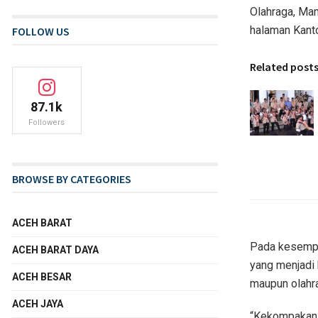
Olahraga, Man
halaman Kant
FOLLOW US
Related post
87.1k
Followers
BROWSE BY CATEGORIES
ACEH BARAT
Pada kesempa
ACEH BARAT DAYA
yang menjadi 
ACEH BESAR
maupun olahr
ACEH JAYA
“Kekompakan t