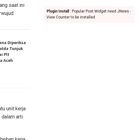
ang saat ini
Plugin Install
: Popular Post Widget need JNews -
rwujud.
View Counter to be installed
ana Diperiksa
polda Tunjuk
i Plt
a Aceh
u unit kerja
 dalam arti
 beban kerja