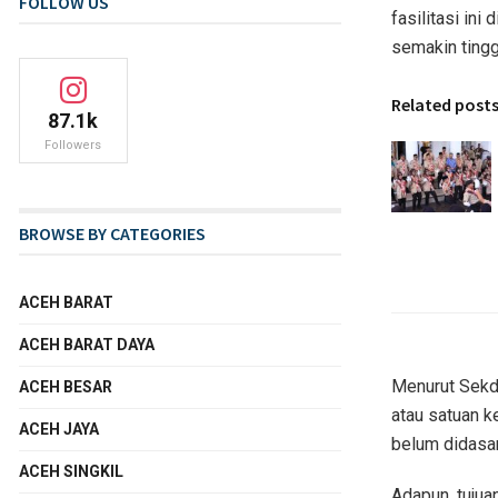
FOLLOW US
fasilitasi ini
semakin tingg
Related post
87.1k
Followers
BROWSE BY CATEGORIES
ACEH BARAT
ACEH BARAT DAYA
Menurut Sekda
ACEH BESAR
atau satuan k
ACEH JAYA
belum didasar
ACEH SINGKIL
Adapun, tujua