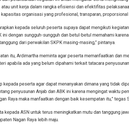
 atau unit kerja dalam rangka efisiensi dan efektifitas pelaksana
kapasitas organisasi yang profesional, transparan, proporsional 
rapkan kepada seluruh peserta supaya dapat mengikuti kegiata
 ini dengan sungguh-sungguh dan betul-betul memahami karena n
tanggung dari perwakilan SKPK masing-masing,” pintanya.
tan itu, Ardimartha meminta agar peserta memanfaatkan dan m
ri apabila ada yang belum dipahami terkait tatacara penyusunan
ap kepada peserta agar dapat menanyakan dimana yang tidak dip
ntang penyusunan Anjab dan ABK ini karena mengingat waktu pem
agan Raya maka manfaatkan dengan baik kesempatan itu,” tegas 
a kepada ASN untuk terus meningkatkan mutu dan tanggung jaw
paten Nagan Raya lebih maju.