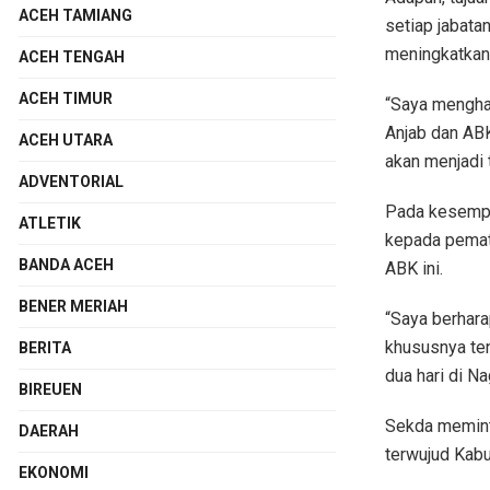
ACEH TAMIANG
setiap jabatan
meningkatkan 
ACEH TENGAH
ACEH TIMUR
“Saya mengha
Anjab dan ABK
ACEH UTARA
akan menjadi 
ADVENTORIAL
Pada kesempa
ATLETIK
kepada pemate
BANDA ACEH
ABK ini.
BENER MERIAH
“Saya berhar
khususnya te
BERITA
dua hari di N
BIREUEN
Sekda memint
DAERAH
terwujud Kabu
EKONOMI