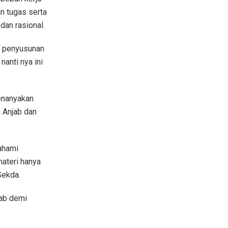
an tugas serta
dan rasional.
n penyusunan
anti nya ini
enanyakan
 Anjab dan
ahami
ateri hanya
Sekda.
ab demi