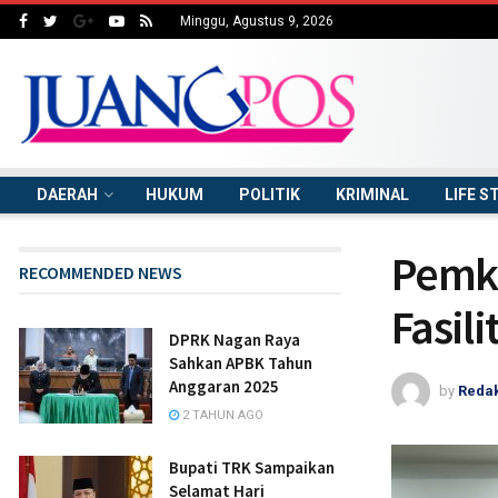
Minggu, Agustus 9, 2026
DAERAH
HUKUM
POLITIK
KRIMINAL
LIFE S
Pemka
RECOMMENDED NEWS
Fasil
DPRK Nagan Raya
Sahkan APBK Tahun
Anggaran 2025
by
Redak
2 TAHUN AGO
Bupati TRK Sampaikan
Selamat Hari