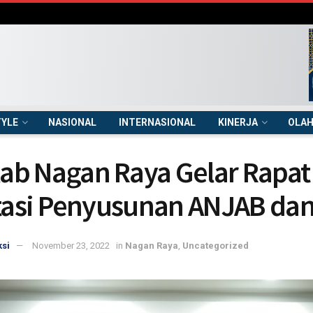
TYLE
NASIONAL
INTERNASIONAL
KINERJA
OLA
b Nagan Raya Gelar Rapat
itasi Penyusunan ANJAB da
si
November 23, 2022
in
Nagan Raya
,
Uncategorized