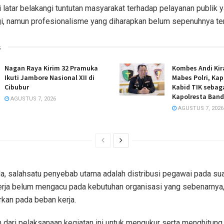
 di latar belakangi tuntutan masyarakat terhadap pelayanan publik y
i, namun profesionalisme yang diharapkan belum sepenuhnya te
s
Nagan Raya Kirim 32 Pramuka
Kombes Andi Kir
Ikuti Jambore Nasional XII di
Mabes Polri, Ka
Cibubur
Kabid TIK sebaga
Kapolresta Band
AGUSTUS 7, 2026
AGUSTUS 7, 2026
, salahsatu penyebab utama adalah distribusi pegawai pada suat
erja belum mengacu pada kebutuhan organisasi yang sebenarnya,
kan pada beban kerja.
n dari pelaksanaan kegiatan ini untuk mengukur serta menghitung