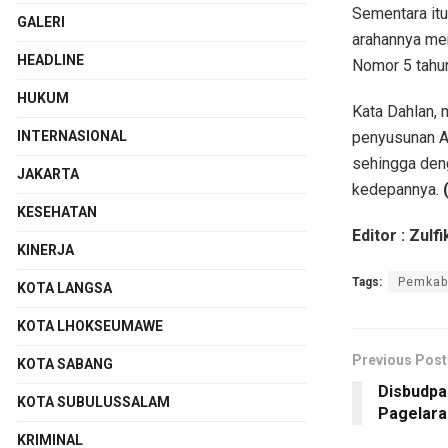
Sementara it
GALERI
arahannya men
HEADLINE
Nomor 5 tahun
HUKUM
Kata Dahlan, 
penyusunan A
INTERNASIONAL
sehingga deng
JAKARTA
kedepannya.
(
KESEHATAN
Editor : Zulfi
KINERJA
Tags:
Pemkab
KOTA LANGSA
KOTA LHOKSEUMAWE
Previous Post
KOTA SABANG
Disbudpa
KOTA SUBULUSSALAM
Pagelara
KRIMINAL