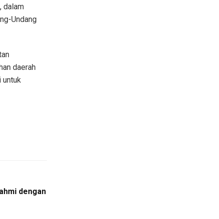
, dalam
dang-Undang
tan
han daerah
i untuk
rahmi dengan