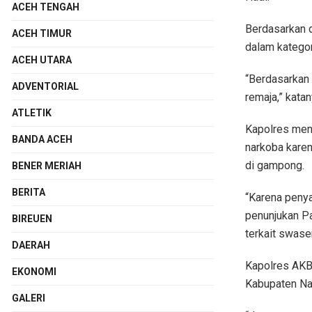
ACEH TENGAH
Berdasarkan d
ACEH TIMUR
dalam kategor
ACEH UTARA
“Berdasarkan 
ADVENTORIAL
remaja,” katan
ATLETIK
Kapolres men
BANDA ACEH
narkoba kare
di gampong.
BENER MERIAH
BERITA
“Karena peny
penunjukan Pa
BIREUEN
terkait swase
DAERAH
Kapolres AKB
EKONOMI
Kabupaten Na
GALERI