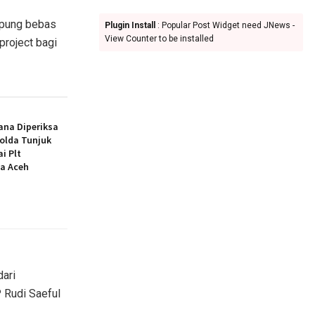
mpung bebas
Plugin Install
: Popular Post Widget need JNews -
View Counter to be installed
project bagi
ana Diperiksa
polda Tunjuk
i Plt
a Aceh
ari
 Rudi Saeful