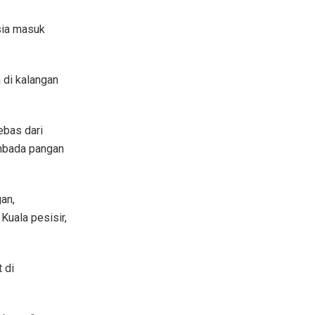
sia masuk
 di kalangan
bas dari
embada pangan
gan,
Kuala pesisir,
 di