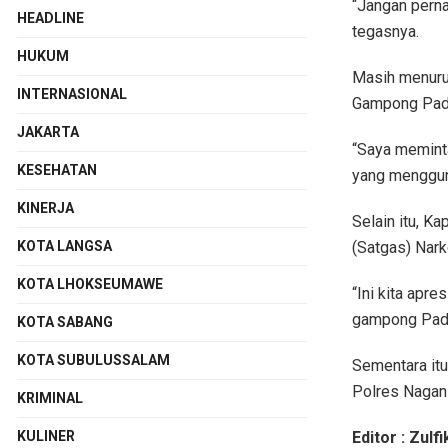
“Jangan pern
HEADLINE
tegasnya.
HUKUM
Masih menurut
INTERNASIONAL
Gampong Pada
JAKARTA
“Saya meminta
KESEHATAN
yang menggun
KINERJA
Selain itu, K
(Satgas) Nar
KOTA LANGSA
KOTA LHOKSEUMAWE
“Ini kita apr
gampong Padan
KOTA SABANG
KOTA SUBULUSSALAM
Sementara it
Polres Nagan
KRIMINAL
Editor : Zulfi
KULINER