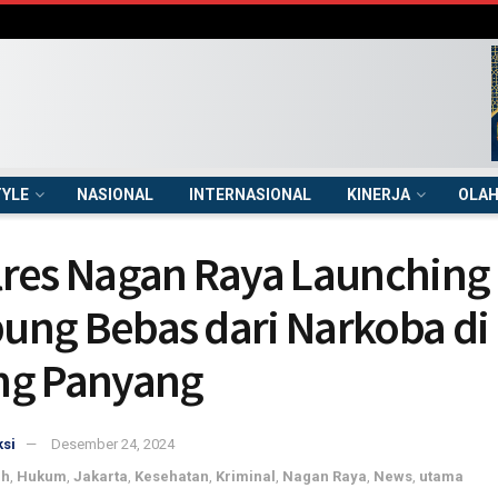
TYLE
NASIONAL
INTERNASIONAL
KINERJA
OLA
res Nagan Raya Launching
ng Bebas dari Narkoba di
ng Panyang
si
Desember 24, 2024
ah
,
Hukum
,
Jakarta
,
Kesehatan
,
Kriminal
,
Nagan Raya
,
News
,
utama