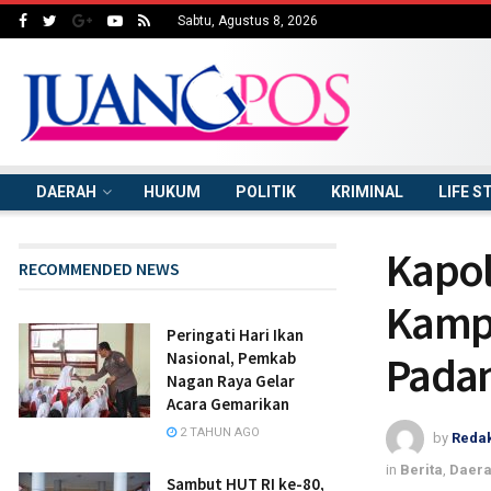
Sabtu, Agustus 8, 2026
DAERAH
HUKUM
POLITIK
KRIMINAL
LIFE S
Kapol
RECOMMENDED NEWS
Kampu
Peringati Hari Ikan
Pada
Nasional, Pemkab
Nagan Raya Gelar
Acara Gemarikan
2 TAHUN AGO
by
Redak
in
Berita
,
Daer
Sambut HUT RI ke-80,