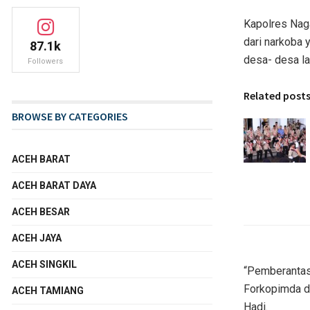
Kapolres Nag
dari narkoba 
87.1k
desa- desa l
Followers
Related post
BROWSE BY CATEGORIES
ACEH BARAT
ACEH BARAT DAYA
ACEH BESAR
ACEH JAYA
ACEH SINGKIL
“Pemberantasa
Forkopimda da
ACEH TAMIANG
Hadi.