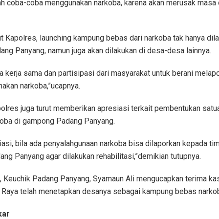
ah coba-coba menggunakan narkoba, karena akan merusak masa 
 Kapolres, launching kampung bebas dari narkoba tak hanya dila
ng Panyang, namun juga akan dilakukan di desa-desa lainnya.
 kerja sama dan partisipasi dari masyarakat untuk berani melapo
akan narkoba,”ucapnya.
apolres juga turut memberikan apresiasi terkait pembentukan satu
koba di gampong Padang Panyang.
esiasi, bila ada penyalahgunaan narkoba bisa dilaporkan kepada ti
g Panyang agar dilakukan rehabilitasi,”demikian tutupnya.
u, Keuchik Padang Panyang, Syamaun Ali mengucapkan terima ka
 Raya telah menetapkan desanya sebagai kampung bebas narko
kar