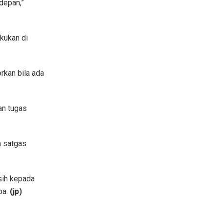
depan,”
kukan di
rkan bila ada
an tugas
m satgas
sih kepada
ba.
(jp)