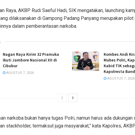
an Raya, AKBP Rudi Saeful Hadi, SIK mengatakan, launching ka
yang dilaksanakan di Gampong Padang Panyang merupakan pilot 
ainnya dalam pemberantasan narkoba.
s
Nagan Raya Kirim 32 Pramuka
Kombes Andi Kir
Ikuti Jambore Nasional XII di
Mabes Polri, Ka
Cibubur
Kabid TIK sebaga
Kapolresta Band
AGUSTUS 7, 2026
AGUSTUS 7, 2026
n narkoba bukan hanya tugas Polri, namun harus ada dukungan d
n stackholder, termaksut juga masyarakat,” kata Kapolres, AKBP