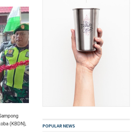
 Gampong
koba (KBDN),
POPULAR NEWS