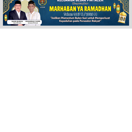
POPULAR NEWS
Plugin Install
: Popular Post Widget need JNews - View Counter to be
installed
ADVERTISEMENT